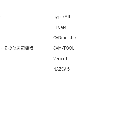
ン
hyperMILL
FFCAM
CADmeister
・その他周辺機器
CAM-TOOL
Vericut
NAZCA５