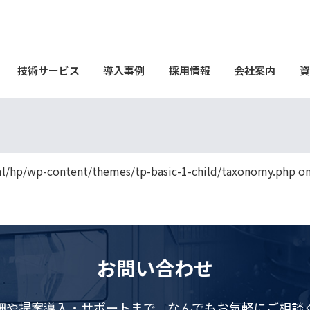
技術サービス
導入事例
採用情報
会社案内
資
l/hp/wp-content/themes/tp-basic-1-child/taxonomy.php on
.org/BreadcrumbList">
導入事例
hyperMILL / hyperCAD-S
お問い合わせ
細や提案導入・サポートまで、
なんでもお気軽にご相談