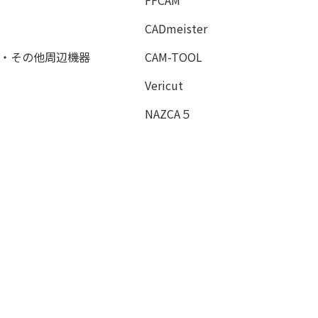
FFCAM
CADmeister
・その他周辺機器
CAM-TOOL
Vericut
NAZCA５